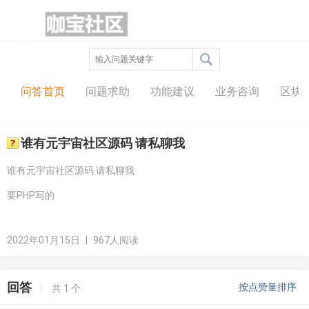
问答中心
问答首页
问题求助
功能建议
业务咨询
区块
谁有元宇宙社区源码 请私聊我
谁有元宇宙社区源码 请私聊我
要PHP写的
2022年01月15日
|
967人阅读
回答
按点赞量排序
|
共
1
个